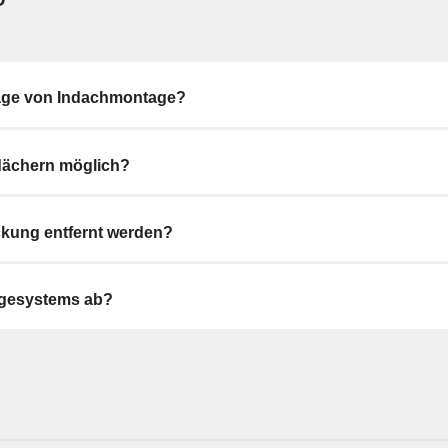
age von Indachmontage?
ldächern möglich?
kung entfernt werden?
agesystems ab?