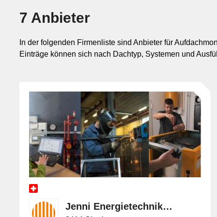
oder direkt befestigten Trageprofilen, abhängig von der 
7 Anbieter
Komponenten wie Optimierern oder Wechselrichterverkabe
Mar
Aufbauten oder eingeschränkten Randabständen.
In der folgenden Firmenliste sind Anbieter für Aufdachmo
Mobilitä
Einträge können sich nach Dachtyp, Systemen und Ausf
Abgrenzung zu Flachdachmontage un
Sicherheit
Die Aufdachmontage gehört innerhalb der Montage von P
Von der Flachdachmontage unterscheidet sie sich durch 
Indachmontage ersetzt sie die Dacheindeckung nicht, so
Jenni Energietechnik AG