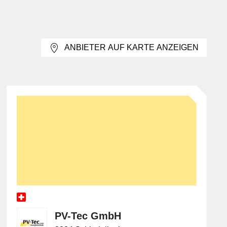
ung, Schienenanordnung und die Integration von
ösungen nötig, etwa bei komplizierten Geometrien,
ANBIETER AUF KARTE ANZEIGEN
berhalb der bestehenden Dachhaut angebracht werden.
ungs- und Lastabtragssysteme. Gegenüber der
ator konstruktiv getrennte Ebenen.
PV-Tec GmbH