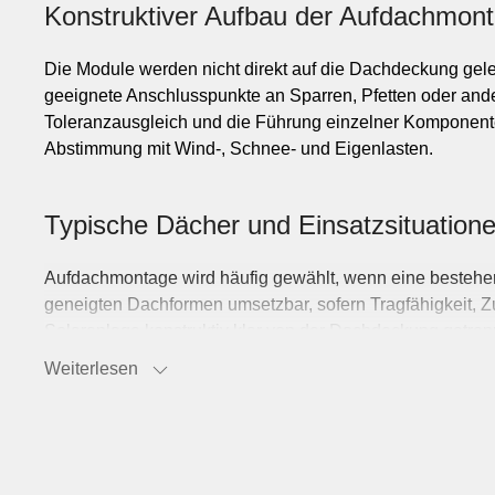
Konstruktiver Aufbau der Aufdachmon
Die Module werden nicht direkt auf die Dachdeckung gele
geeignete Anschlusspunkte an Sparren, Pfetten oder ander
Toleranzausgleich und die Führung einzelner Komponente
Abstimmung mit Wind-, Schnee- und Eigenlasten.
Typische Dächer und Einsatzsituation
Aufdachmontage wird häufig gewählt, wenn eine bestehend
geneigten Dachformen umsetzbar, sofern Tragfähigkeit, 
Solaranlage konstruktiv klar von der Dachdeckung getren
den verfügbaren Montagepunkten.
Weiterlesen
Ausführungsvarianten innerhalb der 
Innerhalb der Aufdachmontage unterscheiden sich Syste