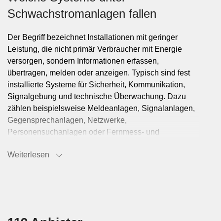
Schwachstromanlagen fallen
Der Begriff bezeichnet Installationen mit geringer
Leistung, die nicht primär Verbraucher mit Energie
versorgen, sondern Informationen erfassen,
übertragen, melden oder anzeigen. Typisch sind fest
installierte Systeme für Sicherheit, Kommunikation,
Signalgebung und technische Überwachung. Dazu
zählen beispielsweise Meldeanlagen, Signalanlagen,
Gegensprechanlagen, Netzwerke,
Personensuchanlagen oder Fernmess- und
Steueranlagen. Auch Medien- und
Weiterlesen
Rundfunkverteilungen sowie Zeitdienstsysteme
werden je nach Projekt dieser Leistung zugeordnet.
Typische Einsatzbereiche in
Gebäuden und technischen Anlagen