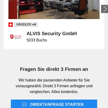
Innerhalb der Schwachstromanlagen lassen sich
mehrere Gruppen unterscheiden.
Sicherheitsbezogene Systeme umfassen
Alarmanlagen und Feuermeldeanlagen,
HÄNDLER
+4
Gasalarmanlagen sowie weitere Melde- und
Signalanlagen. Kommunikationsbezogene Systeme
ALVIS Security GmbH
reichen von Gebäudekommunikation und
5033 Buchs
Zutrittskontrolle über elektroakustische Anlagen bis zu
Fernsehanlagen, Funkanlagen, Radioanlagen und
Netzwerken. Hinzu kommen technische Anwendungen
wie Fernmessanlagen und Steueranlagen sowie
organisatorische Systeme wie Personensuchanlagen
Fragen Sie direkt 3 Firmen an
und Uhren. Welche Teilbereiche relevant sind, hängt
von Nutzung, Gebäudegrösse und technischen
Wir haben die passenden Anbieter für Sie
Abläufen ab.
vorausgewählt. Direkt 3 Firmen anfragen und
vergleichen. Alles kostenlos.
Abgrenzung zu Beleuchtungen und
DIREKTANFRAGE STARTEN
Telematik