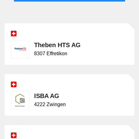
Als Leistung innerhalb der Elektroinstallationen
decken Schwachstromanlagen signal- und
informationsbezogene Installationen ab. Von
Beleuchtungen unterscheiden sie sich dadurch, dass
nicht Lichterzeugung und Lichtsteuerung, sondern
Theben HTS AG
Meldung, Kommunikation, Überwachung oder
8307 Effretikon
Signalübertragung behandelt werden. Zur Telematik
besteht eine inhaltliche Nähe, besonders bei
Netzwerken und Kommunikationsinfrastruktur. In
dieser Hierarchie ist Telematik enger auf daten- und
kommunikationstechnische Systeme ausgerichtet,
ISBA AG
während Schwachstromanlagen als breiterer
Oberbegriff auch Melde-, Alarm-, Audio-, Zeit- und
4222 Zwingen
Signalanlagen einschliessen.