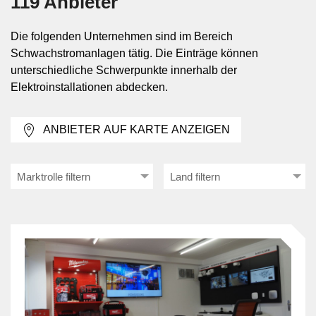
119 Anbieter
Schwachstromanlagen werden in Wohn- und
Die folgenden Unternehmen sind im Bereich
Geschäftsbauten, öffentlichen Gebäuden,
Schwachstromanlagen tätig. Die Einträge können
Industrieanlagen sowie Infrastrukturbauten eingesetzt.
unterschiedliche Schwerpunkte innerhalb der
In Verwaltungsgebäuden betreffen sie oft
Elektroinstallationen abdecken.
Gebäudekommunikation, Netzwerke, Zutrittsfunktionen
und elektroakustische Anlagen. In Produktions- oder
ANBIETER AUF KARTE ANZEIGEN
Technikbereichen kommen zusätzlich
Fernmessanlagen, Steueranlagen, Gasalarmanlagen
oder Signalanlagen hinzu. In Gebäuden mit hohem
Marktrolle filtern
Land filtern
Personenaufkommen sind auch
Personensuchanlagen, Uhrenanlagen und klar
strukturierte Alarmierungswege relevant.
Teilbereiche von Melde-,
Kommunikations- und Zeitsystemen