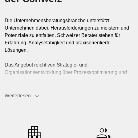
Die Unternehmensberatungsbranche unterstützt
Unternehmen dabei, Herausforderungen zu meistern und
Potenziale zu entfalten. Schweizer Berater stehen für
Erfahrung, Analysefähigkeit und praxisorientierte
Lösungen.
Das Angebot reicht von Strategie- und
Organisationsentwicklung über Prozessoptimierung und
Change-Management bis zu Finanz- und IT-Beratung.
Schweizer Beratungsunternehmen setzen auf individuelle
Betreuung und nachhaltige Ergebnisse.
Weiterlesen
WAISCH macht diese Expertise sichtbar und einfach
zugänglich. Berater, Spezialisten und Dienstleister
präsentieren hier ihre Kompetenzen klar strukturiert und
digital. Wer passende Partner sucht, findet auf WAISCH