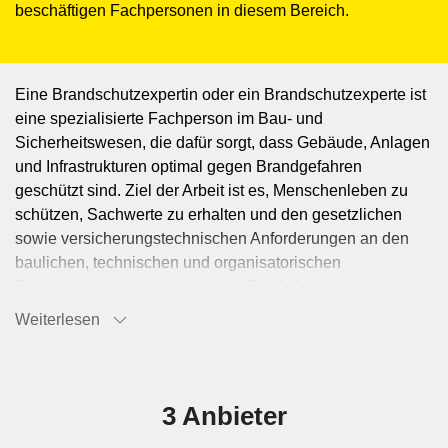
beschäftigen Fachpersonen in diesem Bereich.
Eine Brandschutzexpertin oder ein Brandschutzexperte ist
eine spezialisierte Fachperson im Bau- und
Sicherheitswesen, die dafür sorgt, dass Gebäude, Anlagen
und Infrastrukturen optimal gegen Brandgefahren
geschützt sind. Ziel der Arbeit ist es, Menschenleben zu
schützen, Sachwerte zu erhalten und den gesetzlichen
sowie versicherungstechnischen Anforderungen an den
baulichen, technischen und organisatorischen
Brandschutz gerecht zu werden. Die Aufgabe von
Brandschutzexpert:innen ist es, Gebäude vor Bränden zu
Weiterlesen
schützen – sowohl bei Neubauten, Umbauten als auch bei
bestehenden Bauten. Beim Neubau werden
Brandschutzmassnahmen geplant, in Abstimmung mit
Behörden, Architekt:innen und Fachplaner:innen konzipiert
3 Anbieter
und deren Umsetzung aktiv begleitet. Im Umbau erkennen