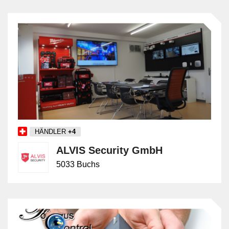
sie veraltete oder ungenügende Brandschutzsysteme und
erarbeiten aktualisierte Brandschutzkonzepte, die den
neuesten Vorschriften und technischen Standards
entsprechen. Ein zentrales Ziel dieser Konzepte ist es, im
Brandfall Personen und Gebäude zu schützen, um die
Auswirkungen eines Feuers auf ein Minimum zu
begrenzen. Dazu zählen Massnahmen wie
Brandfallsteuerungen und Brandmeldeanlagen, welche im
Notfall automatisch Lifte ausschalten, Brandschutztüren
schliessen oder Löschanlagen aktivieren. Auch Flucht- und
Rettungswege, Rauch- und Wärmeabzugssysteme sowie
HÄNDLER
+4
Brandabschnittsbildungen gehören zu den zentralen
ALVIS Security GmbH
Planungsinhalten. Brandschutzexpert:innen arbeiten
interdisziplinär: Sie analysieren Baupläne, prüfen
5033 Buchs
Materialien und Bauweisen, führen Risikoanalysen durch
und beraten Bauherren, Planer:innen, Betreiber und
Behörden. Sie sind auch in der Kontrolle und Abnahme
von baulichen, technischen und organisatorischen
Brandschutzmassnahmen tätig. Zusätzlich unterstützen sie