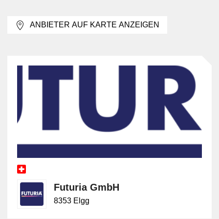
Kassen- und Tresorbereiche, Lagerzonen mit
wertintensivem Inhalt, Ausgabestellen, interne
ANBIETER AUF KARTE ANZEIGEN
Übergabepunkte und Bereiche mit eingeschränktem
Zutritt. Auch Betriebe mit häufig wechselndem
Personal, Schichtbetrieb oder mehreren Dienstleistern
prüfen externe und interne Bedrohungen gemeinsam,
weil Sicherheitslücken oft an Schnittstellen entstehen.
Der Schutzansatz richtet sich deshalb nicht nur auf das
Objekt, sondern auch auf Abläufe und Berechtigungen.
Massnahmen gegen interne und
externe Risiken
Zu den externen Schutzmassnahmen gehören unter
anderem Einbruchschutz, Sicherung von Zugängen,
Futuria GmbH
Perimeterschutz, Kontrollmechanismen bei
8353 Elgg
Anlieferung und Abholung sowie klare
Reaktionsabläufe bei Vorfällen. Gegen interne Risiken