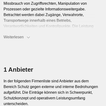
Missbrauch von Zugriffsrechten, Manipulation von
Prozessen oder gezielte Informationsweitergabe.
Betrachtet werden dabei Zugänge, Verwahrorte,
Transportwege innerhalb eines Betriebs,
Verantwortlichkeiten und Kontrollpunkte. Die Leistung
kann präventive Regelungen mit Überwachungs-,
Weiterlesen
Prüf- und Interventionsmassnahmen verbinden. Ziel ist
eine belastbare Schutzstruktur entlang der gesamten
Wertschöpfungs- und Verwahrungskette.
Typische Einsatzbereiche im
1 Anbieter
Wertschutz
In der folgenden Firmenliste sind Anbieter aus dem
Angewendet wird diese Leistung dort, wo Bargeld,
Bereich Schutz gegen externe und interne Bedrohungen
Valoren, Edelmetalle, hochpreisige Waren,
aufgeführt. Die Einträge können sich in Schwerpunkt,
vertrauliche Unterlagen oder sensible Betriebsmittel
Schutzkonzept und operativem Leistungsumfang
geschützt werden müssen. Typische Kontexte sind
unterscheiden.