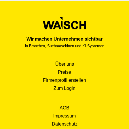
Erkrankungen und der Trend zu ambulant vor stationär
erhöhen den Bedarf. Gleichzeitig nehmen Digitalisierung
und Evidenzbasierung an Bedeutung zu. Digitale
Trainingsprogramme, Teletherapie und objektive
Messsysteme ergänzen die klassische Behandlung,
ersetzen sie aber nicht. Gefragt sind Fachpersonen, die
Wir machen Unternehmen sichtbar
Daten sinnvoll interpretieren, Qualität transparent machen
in Branchen, Suchmaschinen und KI-Systemen
und mit Hausärztinnen, Spezialisten und Versicherern
lösungsorientiert zusammenarbeiten. Wer bereit ist, sich
Über uns
regelmässig fortzubilden, findet langfristig gute
Perspektiven, sei es in klinischer Spezialisierung, im Case
Preise
Management, in der Gesundheitsförderung oder in
Firmenprofil erstellen
leitenden Funktionen. Die Arbeitsmarktsituation ist stabil
Zum Login
bis günstig. Teilzeit ist verbreitet, Vereinbarkeit mit Familie
und Sport gut planbar. In Praxen arbeiten viele angestellt
oder auf Umsatzbasis. In Institutionen bieten klare
AGB
Strukturen, interdisziplinäre Teams und definierte
Impressum
Laufbahnen Sicherheit. Selbständigkeit eröffnet
Datenschutz
Gestaltungsfreiheit, verlangt aber betriebswirtschaftliches