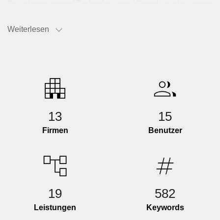
Betriebe setzen auf Technologie und Zuverlässigkeit, um
Mobilität zukunftsfähig zu gestalten.
Weiterlesen
WAISCH macht diese Vielfalt sichtbar und einfach
zugänglich. Hersteller, Transportunternehmen, Planer und
Dienstleister präsentieren hier ihre Kompetenzen klar
strukturiert und digital. Wer passende Partner sucht, findet
auf WAISCH schnell relevante Anbieter und alle wichtigen
Informationen. Wer seine Leistungen und Ideen zeigen
möchte, nutzt die Plattform, um sichtbar zu werden,
13
15
Vertrauen aufzubauen und neue Geschäftskontakte zu
Firmen
Benutzer
knüpfen.
19
582
Leistungen
Keywords