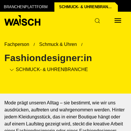
chen der Industrie
struktur
BRANCHENPLATTFORM
SCHMUCK- & UHREN­BRANCHE
Fachperson
Schmuck & Uhren
Fashiondesigner:in
SCHMUCK- & UHREN­BRANCHE
Mode prägt unseren Alltag – sie bestimmt, wie wir uns
ausdrücken, auftreten und wahrgenommen werden. Hinter
jedem Kleidungsstück, das in einer Boutique hängt oder
auf einem Laufsteg gezeigt wird, steckt die kreative Arbeit
einer Fashiondesignerin oder eines Fashiondesigners.