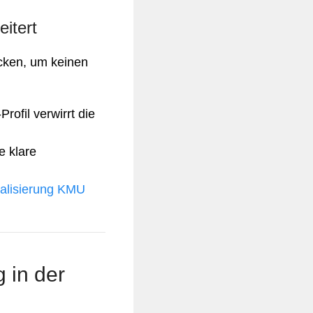
itert
ecken, um keinen
rofil verwirrt die
e klare
ialisierung KMU
 in der