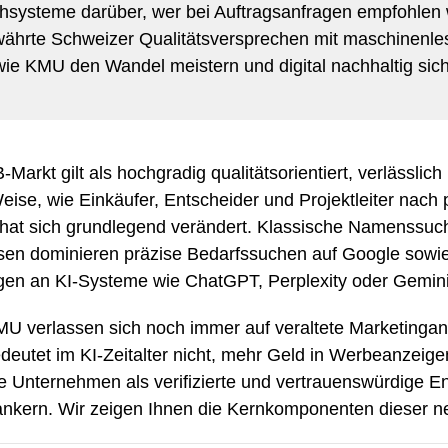
I
e
hsysteme darüber, wer bei Auftragsanfragen empfohlen
währte Schweizer Qualitätsversprechen mit maschinenles
 wie KMU den Wandel meistern und digital nachhaltig sich
Holz
M
e
a
l
t
l
W
e
i
t
e
r
e
r
a
n
c
h
e
V
e
p
a
c
k
u
n
arkt gilt als hochgradig qualitätsorientiert, verlässlich 
r
g
B
n
eise, wie Einkäufer, Entscheider und Projektleiter nac
 hat sich grundlegend verändert. Klassische Namenssu
Beauty & Gesundheit
ssen dominieren präzise Bedarfssuchen auf Google sowie
en an KI-Systeme wie ChatGPT, Perplexity oder Gemini
Bildung & Coaching
Chemie & Pharma
MU verlassen sich noch immer auf veraltete Marketinga
Bekleidung & Mod
Facility Management
deutet im KI-Zeitalter nicht, mehr Geld in Werbeanzeige
Blumen & Garten
 Unternehmen als verifizierte und vertrauenswürdige Enti
nkern. Wir zeigen Ihnen die Kernkomponenten dieser ne