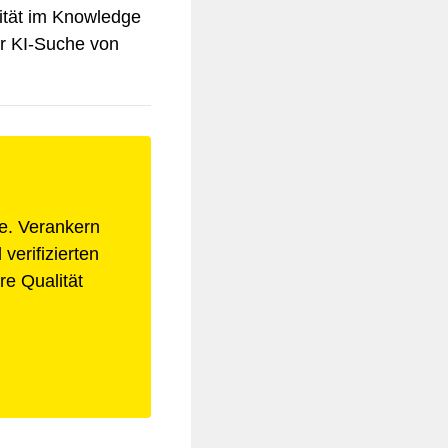
tität im Knowledge
er KI-Suche von
e. Verankern
verifizierten
e Qualität