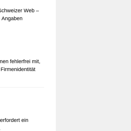
m Schweizer Web –
re Angaben
en fehlerfrei mit,
 Firmenidentität
rfordert ein
,