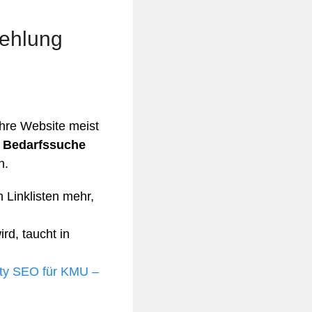
fehlung
hre Website meist
r
Bedarfssuche
n.
 Linklisten mehr,
rd, taucht in
ity SEO für KMU –