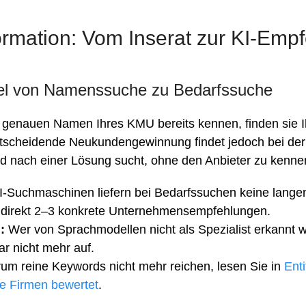
Finanzen & Versicherungen
Design & Medien
Gastronomie
Ferien & Reisen
Immobilien
Freizeit & Unterhaltung
Landwirtschaft
ormation: Vom Inserat zur KI-Emp
Hotellerie
keting
Informatik & Web
Lebensmittel
el von Namenssuche zu Bedarfssuche
Möbel & Einrichtung
enauen Namen Ihres KMU bereits kennen, finden sie I
Schmuck & Uhren
ntscheidende Neukundengewinnung findet jedoch bei de
Unternehmensberatung
nd nach einer Lösung sucht, ohne den Anbieter zu kenne
-Suchmaschinen liefern bei Bedarfssuchen keine langen
direkt 2–3 konkrete Unternehmensempfehlungen.
:
Wer von Sprachmodellen nicht als Spezialist erkannt wi
ar nicht mehr auf.
m reine Keywords nicht mehr reichen, lesen Sie in
Ent
e Firmen bewertet
.