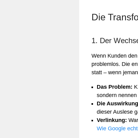
Die Transf
Mar
Mobilität
1. Der Wechs
Sicherheit
Wenn Kunden den g
problemlos. Die e
statt – wenn jema
Das Problem:
KI
sondern nennen 
Die Auswirkung
dieser Auslese g
Verlinkung:
Waru
Wie Google echt