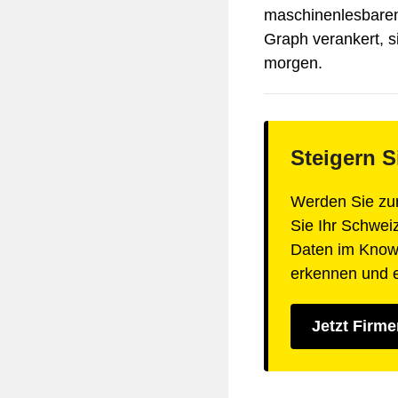
maschinenlesbaren 
Graph verankert, s
morgen.
Steigern S
Werden Sie zur
Sie Ihr Schwei
Daten im Knowl
erkennen und 
Jetzt Firm