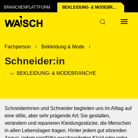
chen der Industrie
struktur
BRANCHENPLATTFORM
BEKLEIDUNG- & MODE­BRANCHE
Fachperson
Bekleidung & Mode
Schneider:in
BEKLEIDUNG- & MODE­BRANCHE
Schneiderinnen und Schneider begleiten uns im Alltag auf
eine stille, aber sehr prägende Art: Sie gestalten,
verändern und reparieren Kleidungsstücke, die Menschen
in allen Lebenslagen tragen. Hinter jedem gut sitzenden
Anzug, jedem sorgfältig geschneiderten Kleid oder jeder