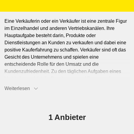
Eine Verkäuferin oder ein Verkäufer ist eine zentrale Figur
im Einzelhandel und anderen Vertriebskanälen. Ihre
Hauptaufgabe besteht darin, Produkte oder
Dienstleistungen an Kunden zu verkaufen und dabei eine
positive Kauferfahrung zu schaffen. Verkäufer sind oft das
Gesicht des Unternehmens und spielen eine
entscheidende Rolle für den Umsatz und die
Kundenzufriedenheit. Zu den täglichen Aufgaben eines
Verkäufers gehört die Begrüssung und Beratung der
Kunden. Sie hören aufmerksam zu, um die Bedürfnisse
Weiterlesen
und Wünsche der Kunden zu verstehen, und bieten
massgeschneiderte Empfehlungen an. Verkäufer
präsentieren die Produkte ansprechend und erklären deren
Funktionen, Vorteile und Besonderheiten. Sie führen
1 Anbieter
Verkaufsgespräche, beantworten Fragen und helfen bei
der Entscheidungsfindung. Ein weiterer wichtiger Aspekt