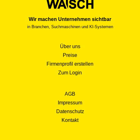
sein Engagement und seine Kompetenz massgeblich zum
Erfolg eines Unternehmens bei, indem er Kunden
Wir machen Unternehmen sichtbar
zufriedenstellt und langfristige Kundenbeziehungen
in Branchen, Suchmaschinen und KI-Systemen
aufbaut.
Über uns
Preise
Firmenprofil erstellen
Zum Login
AGB
Impressum
Datenschutz
Kontakt