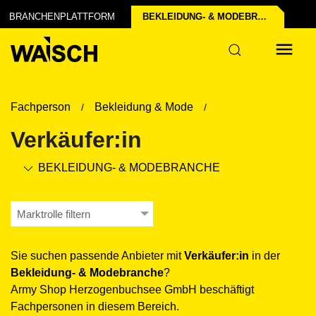
der Industrie
BRANCHENPLATTFORM
BEKLEIDUNG- & MODE­BRANCHE
r
Fachperson
Bekleidung & Mode
Verkäufer:in
BEKLEIDUNG- & MODE­BRANCHE
Marktrolle filtern
Sie suchen passende Anbieter mit
Verkäufer:in
in der
Bekleidung- & Mode­branche
?
Army Shop Herzogenbuchsee GmbH beschäftigt
Fachpersonen in diesem Bereich.