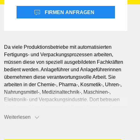
Freizeit & Unterhaltung
Landwirtschaft
Hotellerie
Marketing
FIRMEN ANFRAGEN
Informatik & Web
ilität
Lebensmittel
it
Möbel & Einrichtung
Da viele Produktionsbetriebe mit automatisierten
Schmuck & Uhren
Fertigungs- und Verpackungsprozessen arbeiten,
Unternehmensberatung
müssen diese von speziell ausgebildeten Fachkräften
bedient werden. Anlageführer und Anlageführerinnen
übernehmen diese verantwortungsvolle Arbeit. Sie
arbeiten in der Chemie-, Pharma-, Kosmetik-, Uhren-,
Nahrungsmittel-, Medizinaltechnik-, Maschinen-,
Elektronik- und Verpackungsindustrie. Dort betreuen
sie diverse Maschinen und stellen sicher, dass die
Anlagen und die Herstellung des Produktes fehlerfrei
Weiterlesen
funktionieren.