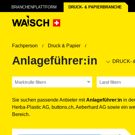
BRANCHENPLATTFORM
DRUCK- & PAPIER­BRANCHE
Fachperson
Druck & Papier
Anlageführer:in
DRUCK- &
Marktrolle filtern
Land filtern
Sie suchen passende Anbieter mit
Anlageführer:in
in de
Herba-Plastic AG, buttons.ch, Aeberhard AG sowie ein 
Bereich.