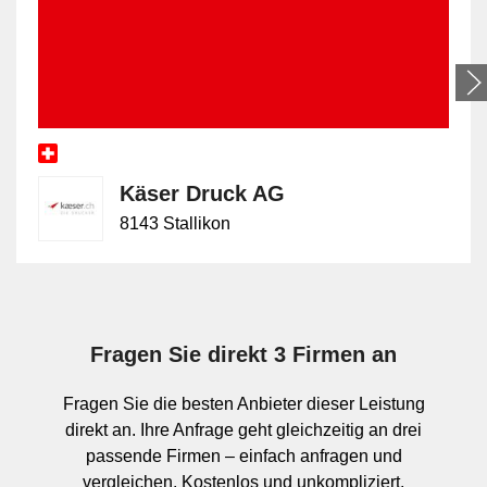
Trennung nach Dokumententypen Teil des Prozesses sein.
Abgrenzung zu grösseren
Vorlagenformaten
Die Leistung "bis A4 Vorlage" ist auf Standardformate
Käser Druck AG
ausgelegt und unterscheidet sich damit klar von
Scanservices für bis A3 oder bis A2. Diese grösseren
8143 Stallikon
Formate betreffen häufig Pläne, Zeichnungen, Broschüren
oder überformatige Unterlagen. Der Bereich "bis 90 cm
Breite" richtet sich dagegen an deutlich breitere Vorlagen
wie Pläne, Poster oder Rollenmaterial und gehört nicht
zum klassischen A4-Dokumentenscan.
Fragen Sie direkt 3 Firmen an
Fragen Sie die besten Anbieter dieser Leistung
direkt an. Ihre Anfrage geht gleichzeitig an drei
passende Firmen – einfach anfragen und
vergleichen. Kostenlos und unkompliziert.