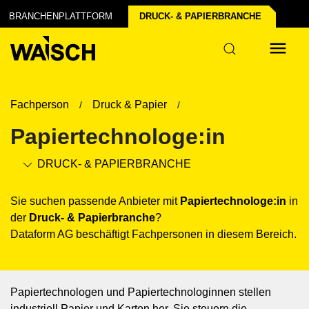
 der Industrie
BRANCHENPLATTFORM
DRUCK- & PAPIER­BRANCHE
tur
Fachperson
Druck & Papier
Papiertechnologe:in
DRUCK- & PAPIER­BRANCHE
Sie suchen passende Anbieter mit
Papiertechnologe:in
in
der
Druck- & Papier­branche
?
Dataform AG beschäftigt Fachpersonen in diesem Bereich.
Papiertechnologen und Papiertechnologinnen stellen
industriell Papier und Karton her. Sie steuern die