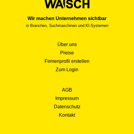
Zusammenarbeit mit anderen Designern, Entwicklern,
Produktmanagern und Stakeholdern, um kohärente und
Wir machen Unternehmen sichtbar
effektive Benutzererlebnisse zu schaffen. Fortlaufende
in Branchen, Suchmaschinen und KI-Systemen
Bildung und Anpassung an neue Technologien und
Designprinzipien sind entscheidend, um in diesem sich
schnell entwickelnden Feld erfolgreich zu sein.
Über uns
Preise
Firmenprofil erstellen
Zum Login
AGB
Impressum
Datenschutz
Kontakt