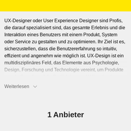
UX-Designer oder User Experience Designer sind Profis,
die darauf spezialisiert sind, das gesamte Erlebnis und die
Interaktion eines Benutzers mit einem Produkt, System
oder Service zu gestalten und zu optimieren. Ihr Ziel ist es,
sicherzustellen, dass die Benutzererfahrung so intuitiv,
effizient und angenehm wie möglich ist. UX-Design ist ein
multidisziplinäres Feld, das Elemente aus Psychologie,
Design, Forschung und Technologie vereint, um Produkte
zu schaffen, die auf die Bedürfnisse und Wünsche der
Benutzer zugeschnitten sind. Zu den Hauptaufgaben von
Weiterlesen
UX-Designer:innen gehören: Benutzerforschung:
Durchführen von Interviews, Umfragen und
Beobachtungen, um Einblicke in die Bedürfnisse,
Verhaltensweisen und Motivationen der Benutzer zu
1 Anbieter
gewinnen. Persona-Entwicklung: Erstellung von
repräsentativen Benutzerprofilen, die helfen, die