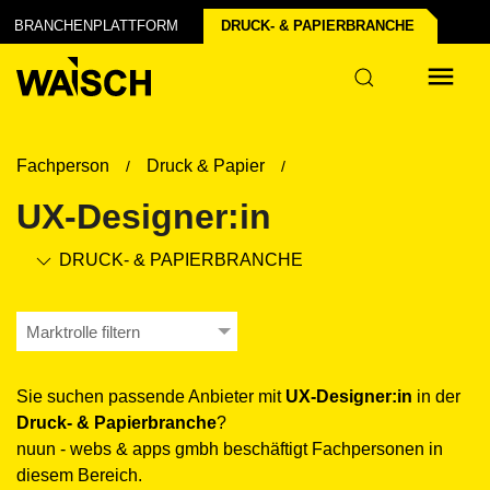
der Industrie
BRANCHENPLATTFORM
DRUCK- & PAPIER­BRANCHE
r
Fachperson
Druck & Papier
UX-Designer:in
DRUCK- & PAPIER­BRANCHE
Marktrolle filtern
Sie suchen passende Anbieter mit
UX-Designer:in
in der
Druck- & Papier­branche
?
nuun - webs & apps gmbh beschäftigt Fachpersonen in
diesem Bereich.