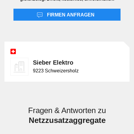
Netzzusatzaggregate sind von Baustromverteilern und
FIRMEN ANFRAGEN
Stromverteilern auf Baustellen klar zu unterscheiden:
Verteiler übernehmen die Absicherung, Aufteilung und
Weiterleitung der elektrischen Energie, erzeugen jedoch
keine zusätzliche Leistung. Gegenüber Notstromgruppen
liegt der Schwerpunkt anders. Notstromgruppen sind
primär auf die Überbrückung eines Stromausfalls
Sieber Elektro
ausgelegt, während Netzzusatzaggregate in
Bauprovisorien vor allem zur temporären
9223 Schweizersholz
Leistungsergänzung oder Versorgungserweiterung dienen.
Je nach Projekt können sich diese Leistungen
überschneiden, funktional sind sie jedoch nicht identisch.
Fragen & Antworten zu
Netzzusatzaggregate