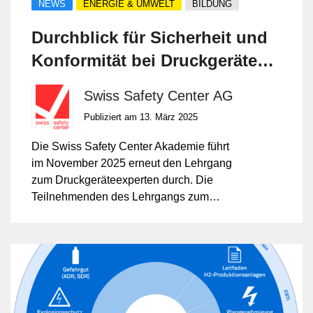
NEWS
ENERGIE & UMWELT
BILDUNG
Durchblick für Sicherheit und
Konformität bei Druckgeräten
mit dem Lehrgang zum
Swiss Safety Center AG
Druckgeräteexperten
Publiziert am 13. März 2025
Die Swiss Safety Center Akademie führt
im November 2025 erneut den Lehrgang
zum Druckgeräteexperten durch. Die
Teilnehmenden des Lehrgangs zum
Druckgeräteexperten erlangen in 6 Tagen
ein umfassendes Wissen zu
Rohrleitungen nach EN13480,
Druckbehälter nach EN13445 und
AD2000-Merkblätter und Baugruppen
nach DGRL wie auch zur Risikoanalyse