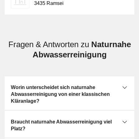
stärker kontrollierten Reaktorsystemen. Gegenüber
3435 Ramsei
stationären oder mobilen Kläranlagen beschreibt die
naturnahe Abwasserreinigung keine kompakte
Anlagengattung, sondern ein Set flächenbezogener
Verfahren mit natürlicher Prozessführung. Zur
Wasseraufbereitung besteht zudem ein fachlicher
Fragen & Antworten zu
Naturnahe
Unterschied: Dort steht die Aufbereitung von Wasser
für eine definierte Nutzung im Vordergrund, nicht die
Abwasserreinigung
Reinigung von Abwasser.
Worin unterscheidet sich naturnahe
Abwasserreinigung von einer klassischen
Kläranlage?
Braucht naturnahe Abwasserreinigung viel
Platz?