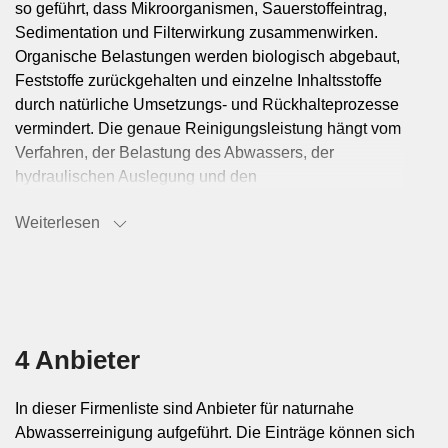
so geführt, dass Mikroorganismen, Sauerstoffeintrag,
Sedimentation und Filterwirkung zusammenwirken.
Organische Belastungen werden biologisch abgebaut,
Feststoffe zurückgehalten und einzelne Inhaltsstoffe
durch natürliche Umsetzungs- und Rückhalteprozesse
vermindert. Die genaue Reinigungsleistung hängt vom
Verfahren, der Belastung des Abwassers, der
hydraulischen Auslegung und den
Standortbedingungen ab.
Weiterlesen
Geeignete Einsatzbereiche und
Rahmenbedingungen
Naturnahe Verfahren kommen dort in Frage, wo
4 Anbieter
ausreichend Fläche zur Verfügung steht und ein
robustes, vergleichsweise einfaches
In dieser Firmenliste sind Anbieter für naturnahe
Behandlungskonzept gesucht wird. Sie werden vor
Abwasserreinigung aufgeführt. Die Einträge können sich
allem für Abwasserströme mit geeigneter