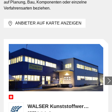
auf Planung, Bau, Komponenten oder einzelne
Zusammensetzung und für Standorte mit passender
Verfahrensarten beziehen.
Topografie, Bodenbeschaffenheit und klimatischen
Bedingungen geprüft. Für die Planung sind
ANBIETER AUF KARTE ANZEIGEN
Zuflussmenge, Belastungsschwankungen,
Vorbehandlung, Wasserhaushalt und Anforderungen
an den Ablauf massgebend.
Verfahrensarten innerhalb der
naturnahen Reinigung
Zur naturnahen Abwasserreinigung zählen
unterschiedliche Systeme mit eigener hydraulischer
und biologischer Wirkungsweise. Bei der
Abwasserverrieselung wird das Abwasser über
Flächen verteilt, damit Boden und Mikroorganismen
Reinigungsprozesse übernehmen. Oxydationsteiche
WALSER Kunststoffwerk AG
arbeiten mit grossvolumigen Becken, in denen