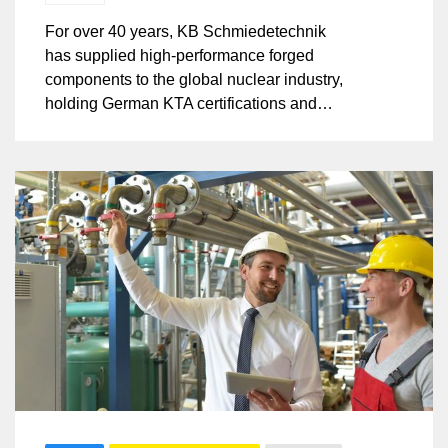
For over 40 years, KB Schmiedetechnik
has supplied high-performance forged
components to the global nuclear industry,
holding German KTA certifications and
complying with ASME and French RCC-M
codes. The company also meets PED and
AD 2000 certifications. Specializing in
pressure vessels and piping systems, KB
Schmiedetechnik provides reliable
solutions for industries like petrochemical,
power generation, pharmaceuticals, and
cryogenics, ensuring strength, safety in
critical applications.