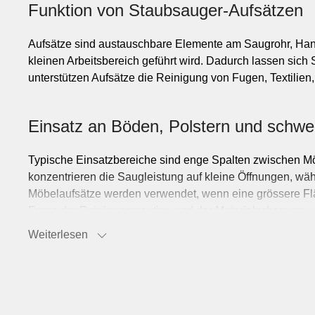
Funktion von Staubsauger-Aufsätzen
Aufsätze sind austauschbare Elemente am Saugrohr, Hand
kleinen Arbeitsbereich geführt wird. Dadurch lassen sich
unterstützen Aufsätze die Reinigung von Fugen, Textilien
Einsatz an Böden, Polstern und schwer
Typische Einsatzbereiche sind enge Spalten zwischen M
konzentrieren die Saugleistung auf kleine Öffnungen, wäh
Möbelaufsätze werden verwendet, wenn eine grössere Fläc
Frage der Reinigungsroutine und der Materialschonung.
Weiterlesen
Gängige Aufsatztypen und Auswahlkrit
Zu den verbreiteten Typen gehören Fugendüsen, Polsterdü
anderem in Breite, Form, Borstenmaterial, Beweglichkeit 