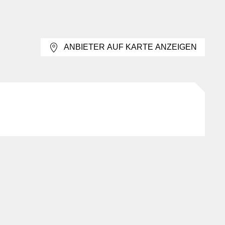
udem sinnvoll, ob Aufsätze leicht wechselbar und für
ANBIETER AUF KARTE ANZEIGEN
einigen die durchströmende Luft im Gerät,
gen, Halterungen oder Adapter umfassen, verändert aber
ereich des Zubehörs, der die Anwendung auf konkrete