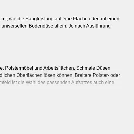
T
r
n
s
p
o
r
t
&
L
o
g
i
s
t
i
Beauty & Gesundheit
Bildung & Coaching
emie & Pharma
t, wie die Saugleistung auf eine Fläche oder auf einen
Bekleidung & Mode
er universellen Bodendüse allein. Je nach Ausführung
y Management
Blumen & Garten
ersicherungen
Design & Medien
Ferien & Reisen
Freizeit & Unterhaltung
e, Polstermöbel und Arbeitsflächen. Schmale Düsen
ellerie
dlichen Oberflächen lösen können. Breitere Polster- oder
mfeld ist die Wahl des passenden Aufsatzes auch eine
ik & Web
g
extile Oberflächen. Unterschiede bestehen unter
ne Einsatzbereich, die Kompatibilität mit dem