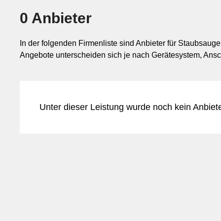
Gerätesystem und die mechanische Belastung der zu reini
0 Anbieter
wiederkehrende Reinigungsaufgaben geeignet sind.
In der folgenden Firmenliste sind Anbieter für Staubsaug
Abgrenzung zu Filtern, Säcken und a
Angebote unterscheiden sich je nach Gerätesystem, Ans
Aufsätze gehören zum äusseren Funktionszubehör eines St
Staubsaugersäcke dienen der Aufnahme des Saugguts. Al
nicht zwingend die Reinigungswirkung an der Oberfläche s
Unter dieser Leistung wurde noch kein Anbiet
Flächen und Geometrien anpasst.