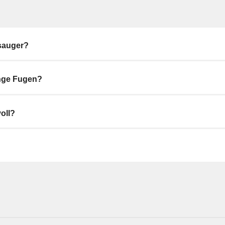
sauger?
enge Fugen?
oll?