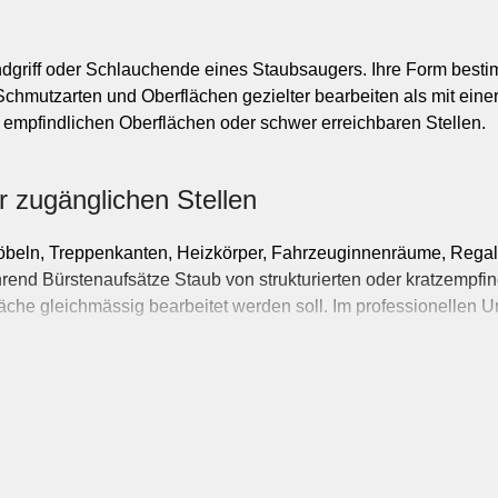
Ch
griff oder Schlauchende eines Staubsaugers. Ihre Form bestimm
 Schmutzarten und Oberflächen gezielter bearbeiten als mit ein
Facilit
, empfindlichen Oberflächen oder schwer erreichbaren Stellen.
Finanzen & V
Gastronomie
 zugänglichen Stellen
Immobilien
Landwirtschaft
öbeln, Treppenkanten, Heizkörper, Fahrzeuginnenräume, Regal
Hot
rend Bürstenaufsätze Staub von strukturierten oder kratzempfin
Marketing
he gleichmässig bearbeitet werden soll. Im professionellen U
Informat
Mobilität
Lebensmittel
Sicherheit
Möbel & Einrichtun
erien
Schmuck & Uhren
sen, Möbelbürsten und spezielle Aufsätze für Hartboden oder t
und Anschlussart. Für die Auswahl sind vor allem der vorgesehe