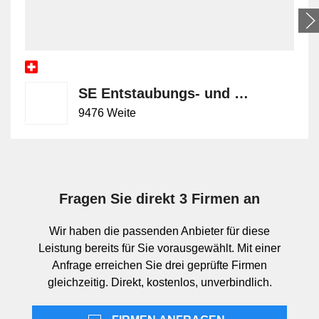
und punktuelle Einsätze sowie grössere Ausführungen für
zusammenhängende Teppichbereiche. Je nach Gerät
gehören Bodendüsen, Handdüsen oder Polsteraufsätze
zum Einsatzspektrum. Relevant sind unter anderem
Tankkonzept, Handhabung, Entleerung des
Schmutzwassertanks und die Eignung für unterschiedliche
SE Entstaubungs- und Umwelttechnik AG
textile Oberflächen. Für einzelne Anwendungen werden
9476 Weite
Geräte mit speziellem Zubehör oder mit auf bestimmte
Flächentypen abgestimmten Düsen verwendet.
Einordnung innerhalb der
Fragen Sie direkt 3 Firmen an
Teppichreinigungsgeräte
Wir haben die passenden Anbieter für diese
Sprühextraktionsgeräte sind eine klar abgegrenzte Gruppe
Leistung bereits für Sie vorausgewählt. Mit einer
innerhalb der Teppichreinigungsgeräte. Der Schwerpunkt
Anfrage erreichen Sie drei geprüfte Firmen
liegt auf der nassgestützten Tiefenreinigung textiler
gleichzeitig. Direkt, kostenlos, unverbindlich.
Beläge, nicht auf der täglichen Trockenreinigung. Von der
Geschwisterleistung Zubehör Sprühextraktionsgeräte