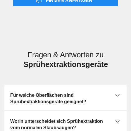
FIRMEN ANFRAGEN
unterscheiden sie sich dadurch, dass hier das eigentliche
Reinigungsgerät gemeint ist und nicht Düsen, Schläuche,
Filter oder weitere Anbauteile. Die Auswahl des Geräts
richtet sich deshalb nach Flächentyp, Verschmutzungsgrad
und Einsatzhäufigkeit.
Fragen & Antworten zu
Sprühextraktionsgeräte
Für welche Oberflächen sind
Sprühextraktionsgeräte geeignet?
Worin unterscheidet sich Sprühextraktion
vom normalen Staubsaugen?