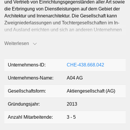
und Vertrieb von Einrichtungsgegenständen aller Art sowie
die Erbringung von Dienstleistungen auf dem Gebiet der
Architektur und Innenarchitektur. Die Gesellschaft kann
Zweigniederlassungen und Tochtergesellschaften im In-
und Ausland errichten und sich an anderen Unternehmen
im In- und Ausland beteiligen. Die Gesellschaft kann im In-
Weiterlesen
und Ausland Grundeigentum erwerben, belasten,
veräussern und verwalten. Sie kann auch Finanzierungen
für eigene oder fremde Rechnung vornehmen.
Unternehmens-ID:
CHE-438.668.042
Unternehmens-Name:
A04 AG
Gesellschaftsform:
Aktiengesellschaft (AG)
Gründungsjahr:
2013
Anzahl Mitarbeitende:
3 - 5