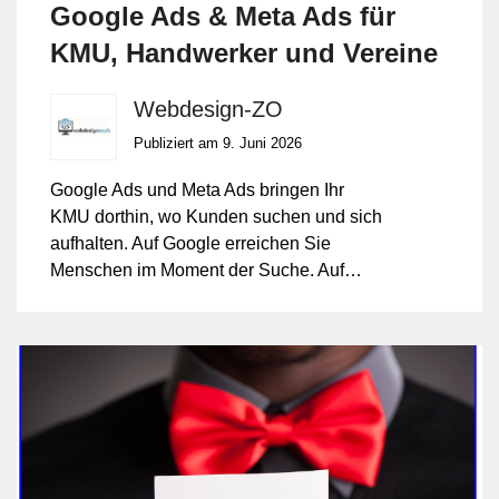
Google Ads & Meta Ads für
KMU, Handwerker und Vereine
Webdesign-ZO
Publiziert am 9. Juni 2026
Google Ads und Meta Ads bringen Ihr
KMU dorthin, wo Kunden suchen und sich
aufhalten. Auf Google erreichen Sie
Menschen im Moment der Suche. Auf
Facebook und Instagram machen Sie auf
Ihr Angebot aufmerksam, bevor der Bedarf
bewusst ist. Wir planen, schalten und
betreuen beide Kanäle. Wir richten das
Conversion-Tracking ein, schreiben die
Anzeigentexte und optimieren laufend.
Das Werbebudget bleibt unter Ihrer
Kontrolle. Sie sehen jederzeit, was die