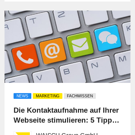
verteilt. Wer Kunden persönlich trifft, greift
weiterhin zur Karte aus Papier. Die Frage
ist berechtigt: Sind Visitenkarten wirklich
out, oder funktionieren sie besser als ihr
Ruf vermuten lässt? Ein nüchterner Blick
auf Fakten, Nutzen und die Realität im
Geschäftsalltag.
NEWS
MARKETING
FACHWISSEN
Die Kontaktaufnahme auf Ihrer
Webseite stimulieren: 5 Tipps
für mehr Leads