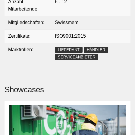
Anzahl
6 - 12
Mitarbeitende:
Mitgliedschaften:
Swissmem
Zertifikate:
ISO9001:2015
Marktrollen:
LIEFERANT
HÄNDLER
SERVICEANBIETER
Showcases