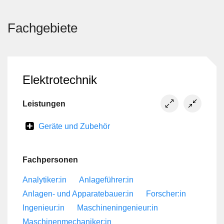
Dampfkontrolle in einem
Niedertemperatur-CO₂-Elektrolyseprozess
konzipiert wurde.
Fachgebiete
Elektrotechnik
Leistungen
Geräte und Zubehör
Fachpersonen
Analytiker:in
Anlageführer:in
Anlagen- und Apparatebauer:in
Forscher:in
Ingenieur:in
Maschineningenieur:in
Maschinenmechaniker:in