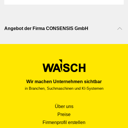
Schweizerinnen und Schweizer – die
grösste Delegation in der Geschichte –
welche in 41 Berufen ihr Können mit der
internationalen Konkurrenz messen. Am
letzten gemeinsamen Team-Weekend
Angebot der Firma CONSENSIS GmbH
holte sich die Nationalmannschaft den
Feinschliff, um für den Wettkampf ihres
Lebens bereit zu sein.
Wir machen Unternehmen sichtbar
in Branchen, Suchmaschinen und KI-Systemen
Über uns
Preise
Firmenprofil erstellen