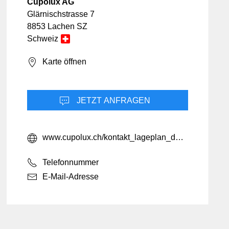
Freizeit & Unterhaltung
Landwirtschaft
Hotellerie
Cupolux AG
Marketing
Glärnischstrasse 7
Informatik & Web
Mobilität
8853 Lachen SZ
Lebensmittel
erheit
Schweiz
Möbel & Einrichtung
Karte öffnen
Schmuck & Uhren
Unternehmensberatung
JETZT ANFRAGEN
www.cupolux.ch/kontakt_lageplan_de.cfm
Telefonnummer
E-Mail-Adresse