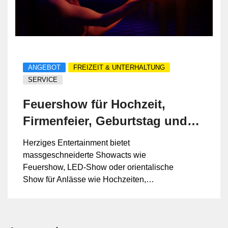
ANGEBOT
FREIZEIT & UNTERHALTUNG
SERVICE
Feuershow für Hochzeit,
Firmenfeier, Geburtstag und
JGA
Herziges Entertainment bietet
massgeschneiderte Showacts wie
Feuershow, LED-Show oder orientalische
Show für Anlässe wie Hochzeiten,
Firmenfeiern, Geburtstage oder
Junggesell:innenabschiede (JGA). Der
Service unterstützt Sie von der Idee bis zur