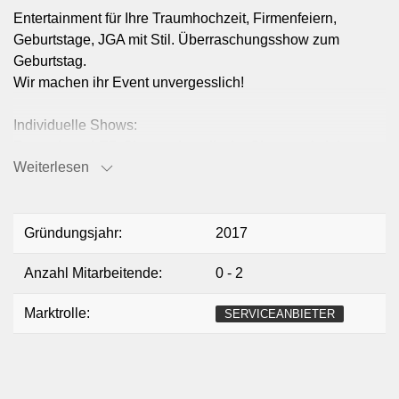
Entertainment für Ihre Traumhochzeit, Firmenfeiern,
Geburtstage, JGA mit Stil. Überraschungsshow zum
Geburtstag.
Wir machen ihr Event unvergesslich!
Individuelle Shows:
Feuershow, LED Show, orientalische Show und vieles
Weiterlesen
mehr!
Melden Sie sich gerne mit ihren Wünschen.
Gründungsjahr:
2017
Anzahl Mitarbeitende:
0 - 2
Marktrolle:
SERVICEANBIETER