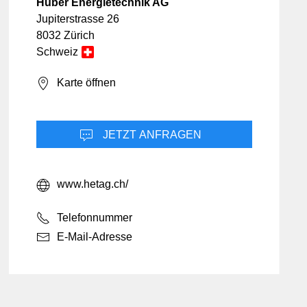
Informatik & Web
Mobilität
Huber Energietechnik AG
Lebensmittel
Sicherheit
Jupiterstrasse 26
Möbel & Einrichtung
8032 Zürich
Schweiz
Schmuck & Uhren
Unternehmensberatung
Karte öffnen
JETZT ANFRAGEN
www.hetag.ch/
Telefonnummer
E-Mail-Adresse