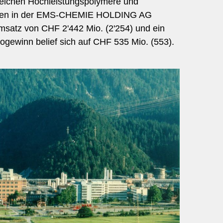
reichen Hochleistungspolymere und
W
e
i
t
e
r
e
r
a
n
c
h
e
chaften in der EMS-CHEMIE HOLDING AG
B
n
msatz von CHF 2'442 Mio. (2'254) und ein
ogewinn belief sich auf CHF 535 Mio. (553).
Beauty & Ge
Bildung & Coach
Chemie & Pharma
Facility Management
Bl
Finanzen & Versicherungen
Design 
Gastronomie
Ferien & Rei
Immobilien
Freizeit & Unterhal
Landwirtschaft
Hotellerie
Marketing
Mobilität