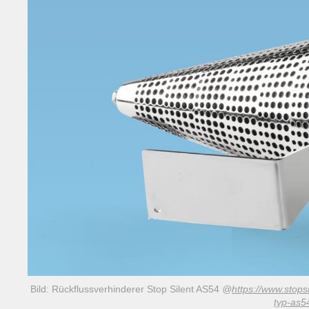
Bild: Rückflussverhinderer Stop Silent AS54
@
https://www.stops
typ-as5