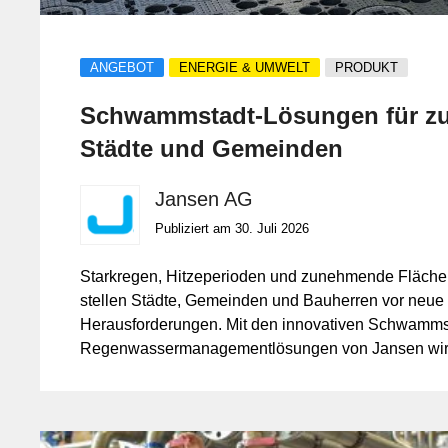
ANGEBOT
ENERGIE & UMWELT
PRODUKT
Schwammstadt-Lösungen für zu
Städte und Gemeinden
Jansen AG
Publiziert am 30. Juli 2026
Starkregen, Hitzeperioden und zunehmende Fläche
stellen Städte, Gemeinden und Bauherren vor neue
Herausforderungen. Mit den innovativen Schwamms
Regenwassermanagementlösungen von Jansen wi
Niederschlagswasser dort aufgenommen, gespeicher
wo es anfällt. Für eine nachhaltige Infrastruktur, meh
Klimaanpassung und lebenswertere Siedlungsräum