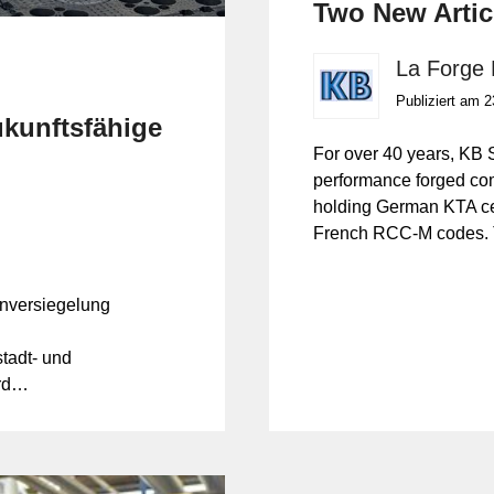
Two New Artic
La Forge
Publiziert am 
kunftsfähige
For over 40 years, KB 
performance forged com
holding German KTA ce
French RCC-M codes.
certifications. Special
KB Schmiedetechnik prov
nversiegelung
petrochemical, power g
ensuring strength, safety
tadt- und
rd
t und genutzt,
r
e.