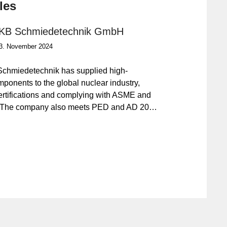
les
 KB Schmiedetechnik GmbH
23. November 2024
Schmiedetechnik has supplied high-
ponents to the global nuclear industry,
rtifications and complying with ASME and
 The company also meets PED and AD 2000
izing in pressure vessels and piping systems,
ides reliable solutions for industries like
eneration, pharmaceuticals, and cryogenics,
 in critical applications.