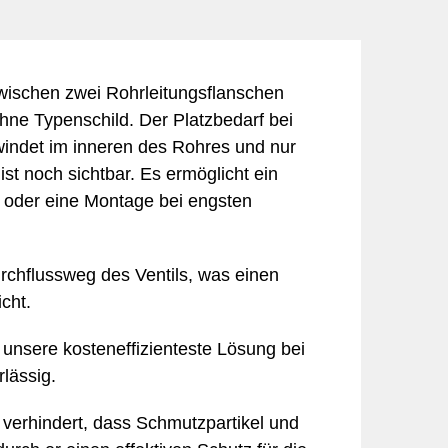
Lebensmittel
Sicherheit
Möbel & Einrichtung
Schmuck & Uhren
Unternehmensberatung
zwischen zwei Rohrleitungsflanschen
ohne Typenschild. Der Platzbedarf bei
windet im inneren des Rohres und nur
st noch sichtbar. Es ermöglicht ein
 oder eine Montage bei engsten
Durchflussweg des Ventils, was einen
cht.
 unsere kosteneffizienteste Lösung bei
lässig.
d verhindert, dass Schmutzpartikel und