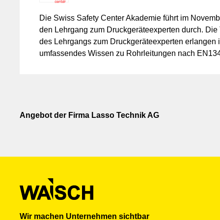
Die Swiss Safety Center Akademie führt im Novemb
den Lehrgang zum Druckgeräteexperten durch. Die
des Lehrgangs zum Druckgeräteexperten erlangen i
umfassendes Wissen zu Rohrleitungen nach EN13
Druckbehälter nach EN13445 und AD2000-Merkblät
Baugruppen nach DGRL wie auch zur Risikoanalys
Funktionalen Sicherheit.
Angebot der Firma Lasso Technik AG
Wir machen Unternehmen sichtbar