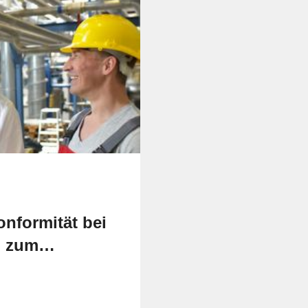
onformität bei
g zum