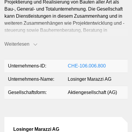
Projektierung und Realisierung von Bauten aller Art als
Bau-, General- und Totalunternehmung. Die Gesellschaft
kann Dienstleistungen in diesem Zusammenhang und in
weiteren Zusammenhängen wie Projektentwicklung und -
steuerung sowie Bauherrenberatung, Beratung in
Erschliessungs-, Umwelt- und
Weiterlesen
Finanzierungsangelegenheiten tätigen. Die Gesellschaft
kann Zweigniederlassungen in der Schweiz und im
Ausland errichten, sich an gleichen oder ähnlichen
Unternehmungen beteiligen oder solche begründen, alle
Unternehmens-ID:
CHE-106.006.800
finanziellen, kaufmännischen, industriellen und mit
Unternehmens-Name:
Losinger Marazzi AG
Liegenschaften zusammenhängenden Geschäfte
abwickeln, Beratungen durchführen und alle Verträge, die
Gesellschaftsform:
Aktiengesellschaft (AG)
ihrem Zweck entsprechen oder die sich mittelbar oder
unmittelbar darauf beziehen, abschliessen.
Losinger Marazzi AG