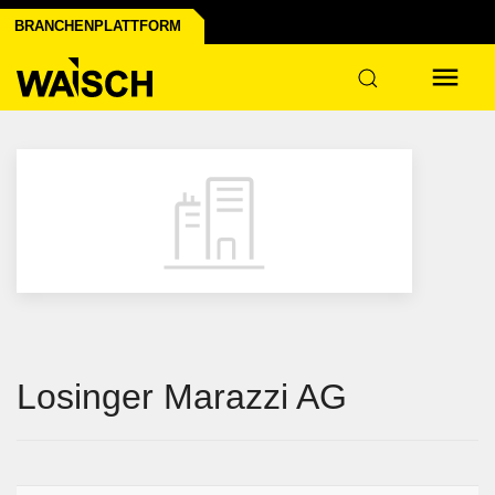
anchen der Industrie
frastruktur
ier
BRANCHENPLATTFORM
Losinger Marazzi AG