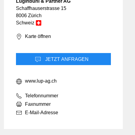
Informatik & Web
Mobilität
Luginbühl & Partner AG
Lebensmittel
Schaffhauserstrasse 15
Sicherheit
8006 Zürich
Möbel & Einrichtung
Schweiz
Schmuck & Uhren
Karte öffnen
Unternehmensberatung
JETZT ANFRAGEN
www.lup-ag.ch
Telefonnummer
Faxnummer
E-Mail-Adresse