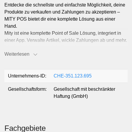
Entdecke die schnellste und einfachste Möglichkeit, deine
Produkte zu verkaufen und Zahlungen zu akzeptieren –
MITY POS bietet dir eine komplette Lösung aus einer
Hand.
Mity ist eine komplette Point of Sale Lösung, integriert in
einer App. Verwalte Artikel, wickle Zahlungen ab und mehr.
Mity ist im Moment noch in Entwicklung und wird
Weiterlesen
demnächst verfügbar sein.
Unternehmens-ID:
CHE-351.123.695
Gesellschaftsform:
Gesellschaft mit beschränkter
Haftung (GmbH)
Fachgebiete