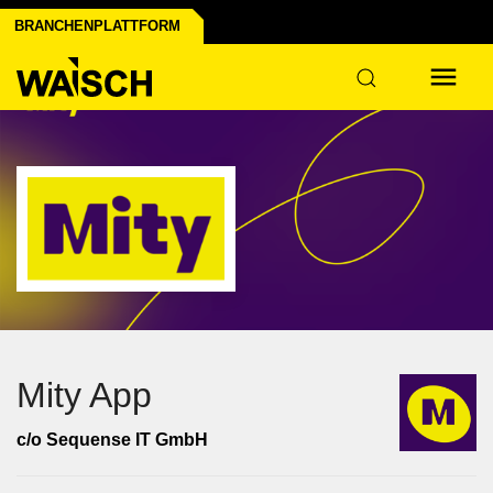
rstellen
BRANCHENPLATTFORM
Mity App
c/o Sequense IT GmbH