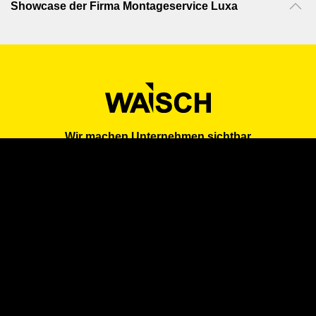
Showcase der Firma Montageservice Luxa
Wir machen Unternehmen sichtbar
in Branchen, Suchmaschinen und KI-Systemen
Über uns
Preise
Firmenprofil erstellen
Zum Login
AGB