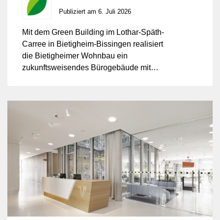
Bildung
Publiziert am 6. Juli 2026
Mit dem Green Building im Lothar-Späth-
Carree in Bietigheim-Bissingen realisiert
die Bietigheimer Wohnbau ein
zukunftsweisendes Bürogebäude mit
integrierter Kindertagesstätte. Das Projekt
gilt als Pilot für nachhaltiges Bauen und
verbindet moderne Architektur mit einem
ganzheitlichen ökologischen Ansatz.