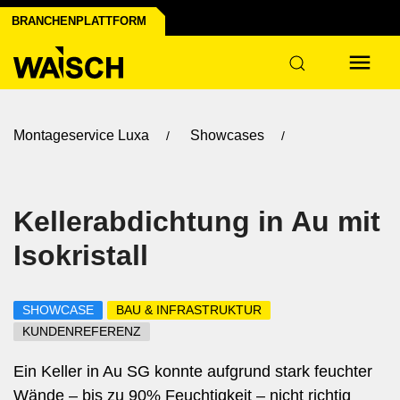
uns
BRANCHENPLATTFORM
Montageservice Luxa
Showcases
Kellerabdichtung in Au mit
Isokristall
SHOWCASE
BAU & INFRASTRUKTUR
KUNDENREFERENZ
Ein Keller in Au SG konnte aufgrund stark feuchter
Wände – bis zu 90% Feuchtigkeit – nicht richtig