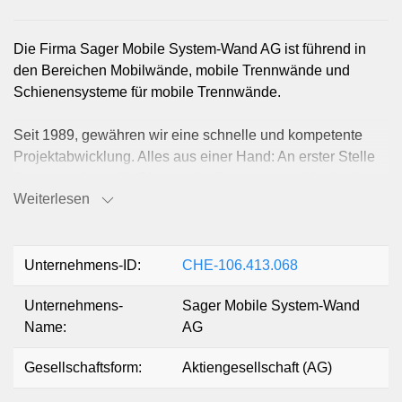
Die Firma Sager Mobile System-Wand AG ist führend in
den Bereichen Mobilwände, mobile Trennwände und
Schienensysteme für mobile Trennwände.
​Seit 1989, gewähren wir eine schnelle und kompetente
Projektabwicklung. Alles aus einer Hand: An erster Stelle
Beratung, dann die Planung im Zusammenspiel mit allen
Weiterlesen
Vorgaben, bis zum fertigen Einbau mit Garantieleistungen.
Durch die einfache, professionelle und schnelle
Umsetzung werden wir Ihre Räumlichkeiten blitzschnell in
eine neue Umgebung umändern.
Unternehmens-ID:
CHE-106.413.068
Unternehmens-
Sager Mobile System-Wand
Jahrzehnte langes Know-How hat uns zum absoluten
Name:
AG
Spezialisten im Bereich Trennwand- und
Schienensysteme gemacht. Sie können im Nu Ihre Büros
Gesellschaftsform:
Aktiengesellschaft (AG)
oder Ihre Räumlichkeiten funktional vergrössern oder
verkleinern.