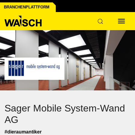
profil erstellen
niert's
BRANCHENPLATTFORM
Sager Mobile System-Wand
AG
#dieraumantiker