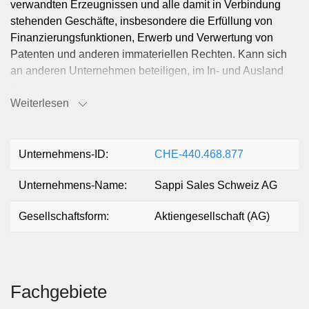
verwandten Erzeugnissen und alle damit in Verbindung
stehenden Geschäfte, insbesondere die Erfüllung von
Finanzierungsfunktionen, Erwerb und Verwertung von
Patenten und anderen immateriellen Rechten. Kann sich
an anderen Unternehmen beteiligen, im In- und Ausland
Zweigniederlassungen und Agenturen errichten sowie
Weiterlesen
Tochtergesellschaften gründen, alle mit den vorgenannten
Zwecken unmittelbar oder mittelbar zusammenhängenden
Geschäfte tätigen, einschliesslich dem Erwerb und der
Veräusserung von Grundeigentum, ferner ihren direkten
Unternehmens-ID:
CHE-440.468.877
oder indirekten Tochtergesellschaften sowie ihren direkten
Unternehmens-Name:
Sappi Sales Schweiz AG
oder indirekten Muttergesellschaften und deren direkten
oder indirekten Tochtergesellschaften sowie Dritten direkte
Gesellschaftsform:
Aktiengesellschaft (AG)
oder indirekte Darlehen oder andere Finanzierungen
gewähren und für die Verbindlichkeiten von solchen
anderen Gesellschaften Sicherheiten aller Art stellen,
einschliesslich mittels Pfandrechten an oder fiduziarischen
Übereignungen von Aktiven der Gesellschaft oder mittels
Fachgebiete
Garantien jedwelcher Art, ob entgeltlich oder nicht.