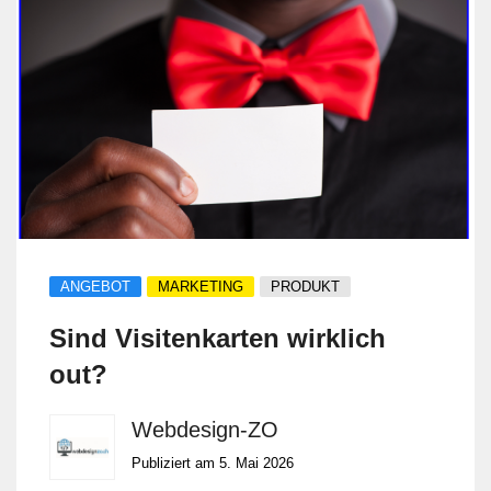
betreuen beide Kanäle. Wir richten das
Conversion-Tracking ein, schreiben die
Anzeigentexte und optimieren laufend.
Das Werbebudget bleibt unter Ihrer
Kontrolle. Sie sehen jederzeit, was die
Werbung kostet und welche Anfragen sie
bringt.
ANGEBOT
MARKETING
PRODUKT
Sind Visitenkarten wirklich
out?
Webdesign-ZO
Publiziert am 5. Mai 2026