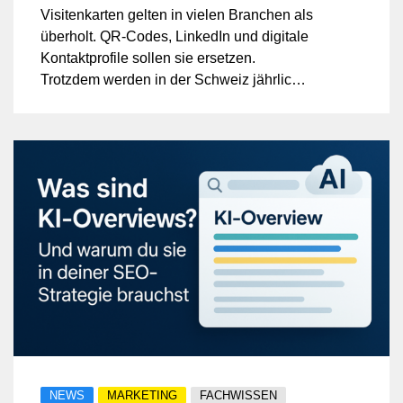
Visitenkarten gelten in vielen Branchen als
überholt. QR-Codes, LinkedIn und digitale
Kontaktprofile sollen sie ersetzen.
Trotzdem werden in der Schweiz jährlich
Millionen Visitenkarten gedruckt und
verteilt. Wer Kunden persönlich trifft, greift
weiterhin zur Karte aus Papier. Die Frage
ist berechtigt: Sind Visitenkarten wirklich
out, oder funktionieren sie besser als ihr
Ruf vermuten lässt? Ein nüchterner Blick
auf Fakten, Nutzen und die Realität im
Geschäftsalltag.
NEWS
MARKETING
FACHWISSEN