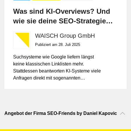
Was sind KI-Overviews? Und
wie sie deine SEO-Strategie
beeinflussen
WAISCH Group GmbH
Publiziert am 28. Juli 2025
Suchsysteme wie Google liefern längst
keine klassischen Linklisten mehr.
Stattdessen beantworten KI-Systeme viele
Anfragen direkt mit sogenannten
Overviews. Wer künftig sichtbar bleiben
will, sollte daher verstehen, wie diese
Overviews funktionieren und wie Inhalte
aussehen müssen, um darin
aufzutauchen. In diesem Beitrag zeigen
Angebot der Firma SEO-Friends by Daniel Kapovic
wir dir, worauf es ankommt und was das
für deine SEO-Strategie bedeutet.