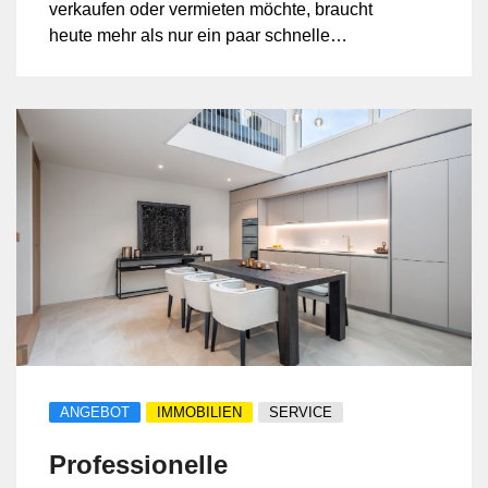
verkaufen oder vermieten möchte, braucht
heute mehr als nur ein paar schnelle
Fotos. Der erste Eindruck entsteht fast
immer online – auf Immobilienportalen,
Websites, Google, Social Media oder im
digitalen Exposé. Genau dort entscheidet
sich, ob Interessenten weiterklicken, eine
Besichtigung anfragen oder das Objekt
übersehen.
ANGEBOT
IMMOBILIEN
SERVICE
Professionelle