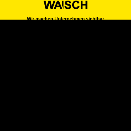
Wir machen Unternehmen sichtbar
in Branchen, Suchmaschinen und KI-Systemen
Über uns
Preise
Firmenprofil erstellen
Zum Login
AGB
Impressum
Datenschutz
Kontakt