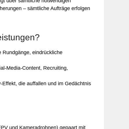
ügt über sämtliche notwendigen
erungen – sämtliche Aufträge erfolgen
eistungen?
le Rundgänge, eindrückliche
l‑Media‑Content, Recruiting,
Effekt, die auffallen und im Gedächtnis
(FPV und Kameradrohnen) gepaart mit