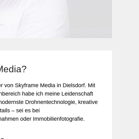
Finanzen & Versicherungen
Design & Medien
Gastronomie
Ferien & Reisen
Immobilien
Freizeit & Unterhaltung
Landwirtschaft
Hotellerie
keting
Informatik & Web
Lebensmittel
Möbel & Einrichtung
Schmuck & Uhren
 Media?
Unternehmensberatung
r von Skyframe Media in Dielsdorf. Mit
nbereich habe ich meine Leidenschaft
modernste Drohnentechnologie, kreative
ails – sei es bei
ahmen oder Immobilienfotografie.