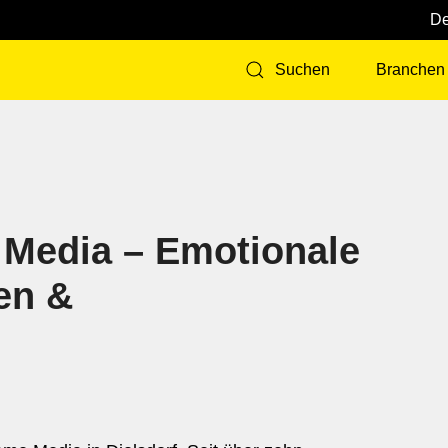
Branchen
Suchen
 Media – Emotionale
en &
d