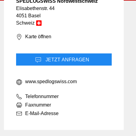
Freizeit & Unterhaltung
Landwirtschaft
Hotellerie
SPEDLOGSWISS Nordwestschweiz
Marketing
Elisabethenstr. 44
Informatik & Web
Mobilität
4051 Basel
Lebensmittel
Schweiz
rheit
Möbel & Einrichtung
Karte öffnen
Schmuck & Uhren
Unternehmensberatung
JETZT ANFRAGEN
www.spedlogswiss.com
Telefonnummer
Faxnummer
E-Mail-Adresse