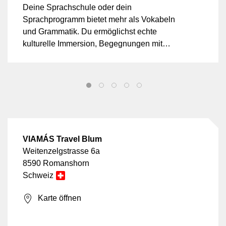
Lernende finden
Deine Sprachschule oder dein
Sprachprogramm bietet mehr als Vokabeln
und Grammatik. Du ermöglichst echte
kulturelle Immersion, Begegnungen mit
Einheimischen und das Erleben einer
Sprache im authentischen Kontext? Auf
VIAMÁS erreichst du motivierte Lernende,
die eine Sprache nicht im Klassenzimmer
pauken, sondern im echten Leben
erfahren möchten.
VIAMÁS Travel Blum
Weitenzelgstrasse 6a
8590 Romanshorn
Schweiz
Karte öffnen