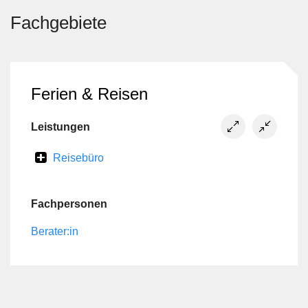
Vermittlungsprovisionen.
- Umfassender Service: Wir übernehmen Übersetzung,
Fachgebiete
Textgestaltung, Bildbearbeitung und laufende
Aktualisierung deiner Einträge.
- Transparente Preisgestaltung: Faire Fixpreise ohne
versteckte Kosten.
Ferien & Reisen
- Vertrauenswürdige Plattform: Profitiere von geprüften
Inhalten und einer engagierten Reise-Community.
Leistungen
Ideal für: Verantwortungsbewusste Reiseveranstalter,
Reisebüro
Boutique-Hotels, Sprachschulen, Volunteer-
Organisationen und lokale Anbieter besonderer
Erlebnisse, die Wert auf Qualität statt Masse legen.
Fachpersonen
Steigere deine Reichweite im deutschsprachigen Markt –
Berater:in
mit VIAMÁS als verlässlichem Partner an deiner Seite.