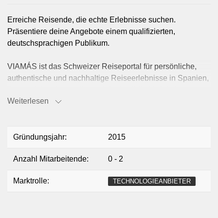
Erreiche Reisende, die echte Erlebnisse suchen.
Präsentiere deine Angebote einem qualifizierten,
deutschsprachigen Publikum.
VIAMÁS ist das Schweizer Reiseportal für persönliche,
authentische und nachhaltige Reiseerlebnisse in Spanien,
Portugal, Lateinamerika und der Karibik. Als Werbepartner
Weiterlesen
erreichst du potenzielle Reisende aus dem
deutschsprachigen Raum, die bewusst nach Alternativen
zum Massentourismus suchen.
Gründungsjahr:
2015
Deine Vorteile auf einen Blick:
Anzahl Mitarbeitende:
0 - 2
- Gezielte Sichtbarkeit: Dank SEO- und KI-Optimierung
wirst du dort gefunden, wo heute nach Reisen gesucht
Marktrolle:
TECHNOLOGIEANBIETER
wird.
- Direkter Kundenkontakt: Erhalte qualifizierte Anfragen
und Direktbuchungen – ohne teure