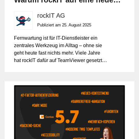
Fernwartungslösung setzt
rockIT AG
Publiziert am 25. August 2025
Fernwartung ist für IT-Dienstleister ein
zentrales Werkzeug im Alltag – ohne sie
geht heute fast nichts mehr. Viele Jahre
hat rockIT dafür auf TeamViewer gesetzt.
Doch die Anforderungen an Sicherheit,
Geschwindigkeit und Flexibilität sind in
den letzten Jahren gestiegen. Deshalb hat
sich rockIT bewusst für einen Wechsel
entschieden: von TeamViewer hin zu
Splashtop.