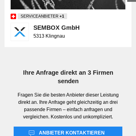
zwingend genutzt werden müssen. ERP-Systeme
gehen weiter und verknüpfen Ressourcen, Aufträge,
SERVICEANBIETER
+1
Finanzen, Lager und weitere Unternehmensdaten in
einer gemeinsamen Systemlogik. Welche Form
SEMBOX GmbH
geeignet ist, hängt von Prozessumfang, Datenflüssen
5313 Klingnau
und gewünschter Integration ab.
Abgrenzung zu
Informatikdienstleistungen,
Ihre Anfrage direkt an 3 Firmen
Kommunikation und Technologien
senden
Innerhalb der Informatik- & Webbranche bezeichnet
Fragen Sie die besten Anbieter dieser Leistung
KMU-Software die eigentliche Geschäftsanwendung.
direkt an. Ihre Anfrage geht gleichzeitig an drei
Sie ist von Informatikdienstleistungen zu
passende Firmen – einfach anfragen und
unterscheiden, die etwa Beratung, Betrieb, Support
vergleichen. Kostenlos und unkompliziert.
oder Systemintegration umfassen. Gegenüber dem
Bereich Kommunikation steht nicht der Austausch über
ANBIETER KONTAKTIEREN