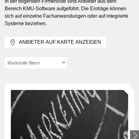
In der folgenden Firmenliste sind Anbieter aus dem
zählen unter anderem Auftragsverwaltung,
Bereich KMU-Software aufgeführt. Die Einträge können
Kundenverwaltung, Buchhaltung, Lohnbuchhaltung,
sich auf einzelne Fachanwendungen oder auf integrierte
Lagerverwaltung, Zeiterfassung, Personalplanung,
Systeme beziehen.
Raumverwaltung und Dokumentenmanagement. Je
nach Branche kommen zusätzliche Anforderungen
ANBIETER AUF KARTE ANZEIGEN
hinzu, etwa an Auswertungen, Freigaben,
Mandantenfähigkeit oder die Anbindung an
bestehende Systeme.
Marktrolle filtern
Einzellösungen, modulare Systeme
und ERP
KMU-Software liegt in unterschiedlichen
Ausprägungen vor. Einzellösungen decken meist
einen klar abgegrenzten Bereich wie Zeiterfassung
oder Buchhaltung ab. Modulare Systeme verbinden
mehrere Funktionsbereiche, ohne dass alle Module