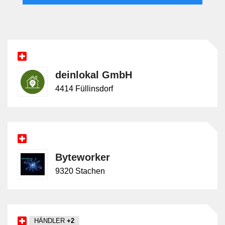
Kanäle wie E-Mail, Telefonie oder Kollaboration im
Vordergrund, sondern die Verarbeitung betrieblicher
Vorgänge. Von Technologien grenzt sich KMU-
Software dadurch ab, dass sie keine technische
Grundlage wie Plattform, Infrastruktur oder
Entwicklungsumgebung beschreibt, sondern eine
deinlokal GmbH
konkrete Anwendung für Unternehmensprozesse.
4414 Füllinsdorf
Byteworker
9320 Stachen
HÄNDLER
+2