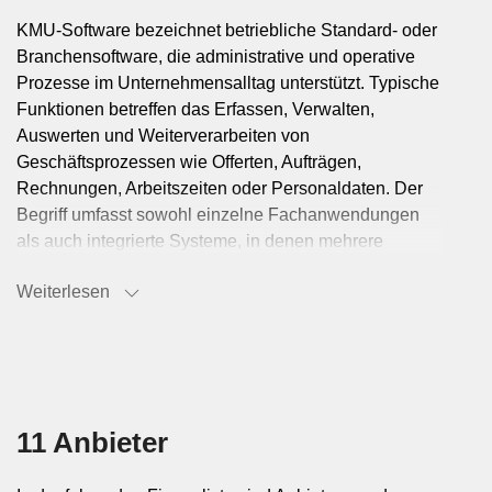
KMU-Software bezeichnet betriebliche Standard- oder
Branchensoftware, die administrative und operative
Prozesse im Unternehmensalltag unterstützt. Typische
Funktionen betreffen das Erfassen, Verwalten,
Auswerten und Weiterverarbeiten von
Geschäftsprozessen wie Offerten, Aufträgen,
Rechnungen, Arbeitszeiten oder Personaldaten. Der
Begriff umfasst sowohl einzelne Fachanwendungen
als auch integrierte Systeme, in denen mehrere
Bereiche auf derselben Datenbasis arbeiten.
Weiterlesen
Typische Einsatzbereiche in kleinen
und mittleren Unternehmen
Eingesetzt wird KMU-Software überall dort, wo
11 Anbieter
wiederkehrende Abläufe strukturiert und
nachvollziehbar bearbeitet werden müssen. Dazu