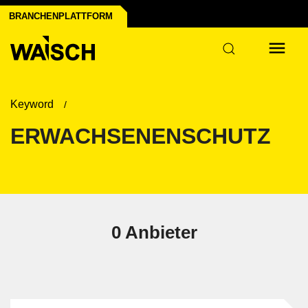
u & Infrastruktur
& Papier
chnik
BRANCHENPLATTFORM
elt
Keyword
ERWACHSENENSCHUTZ
0 Anbieter