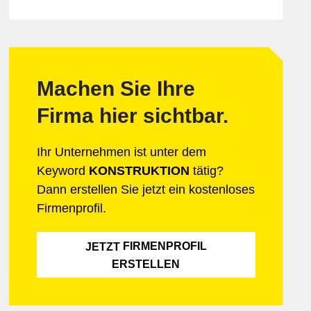
Beauty & Gesundheit
Bildung & Coaching
Chemie & Pharma
Bekleidung & Mode
cility Management
Blumen & Garten
n & Versicherungen
Design & Medien
Machen Sie Ihre
e
Ferien & Reisen
Firma hier sichtbar.
Freizeit & Unterhaltung
Hotellerie
Ihr Unternehmen ist unter dem
Keyword
KONSTRUKTION
tätig?
ormatik & Web
Dann erstellen Sie jetzt ein kostenloses
ttel
Firmenprofil.
chtung
FIRMENPROFIL
JETZT
ERSTELLEN