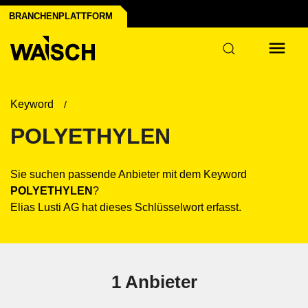
ranchen der Industrie
nfrastruktur
pier
BRANCHENPLATTFORM
Keyword
POLYETHYLEN
Sie suchen passende Anbieter mit dem Keyword
POLYETHYLEN
?
Elias Lusti AG hat dieses Schlüsselwort erfasst.
1 Anbieter