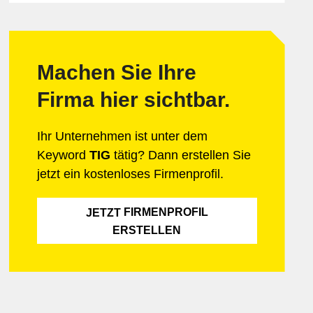
Informatik & Web
Mobilität
Lebensmittel
Sicherheit
Möbel & Einrichtung
Schmuck & Uhren
Machen Sie Ihre
Unternehmensberatung
Firma hier sichtbar.
Ihr Unternehmen ist unter dem
Keyword
TIG
tätig? Dann erstellen Sie
jetzt ein kostenloses Firmenprofil.
FIRMENPROFIL
JETZT
ERSTELLEN