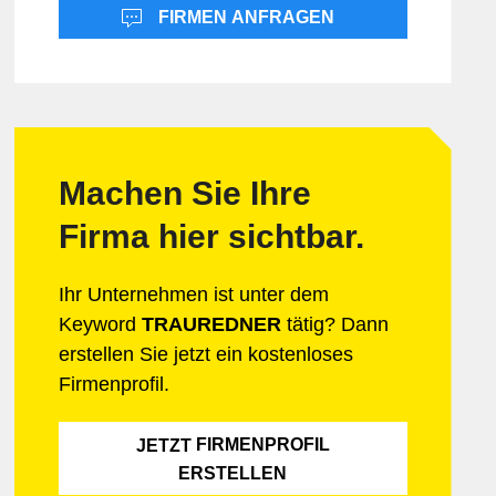
Informatik & Web
Mobilität
FIRMEN ANFRAGEN
Lebensmittel
Sicherheit
Möbel & Einrichtung
Schmuck & Uhren
Unternehmensberatung
Machen Sie Ihre
Firma hier sichtbar.
Ihr Unternehmen ist unter dem
Keyword
TRAUREDNER
tätig? Dann
erstellen Sie jetzt ein kostenloses
Firmenprofil.
FIRMENPROFIL
JETZT
ERSTELLEN