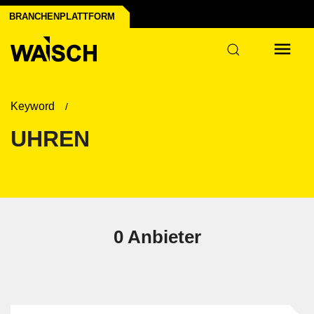
au & Infrastruktur
 & Papier
chnik
BRANCHENPLATTFORM
welt
Keyword
UHREN
0 Anbieter