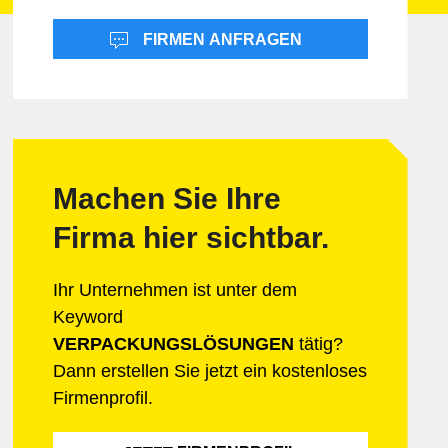
Freizeit & Unterhaltung
Landwirtschaft
Hotellerie
Marketing
Informatik & Web
Mobilität
FIRMEN ANFRAGEN
Lebensmittel
herheit
Möbel & Einrichtung
Schmuck & Uhren
Unternehmensberatung
Machen Sie Ihre
Firma hier sichtbar.
Ihr Unternehmen ist unter dem
Keyword
VERPACKUNGSLÖSUNGEN
tätig?
Dann erstellen Sie jetzt ein kostenloses
Firmenprofil.