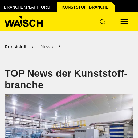
der Industrie
BRANCHENPLATTFORM
KUNSTSTOFF­BRANCHE
ur
Kunststoff
News
TOP News der Kunststoff­
branche