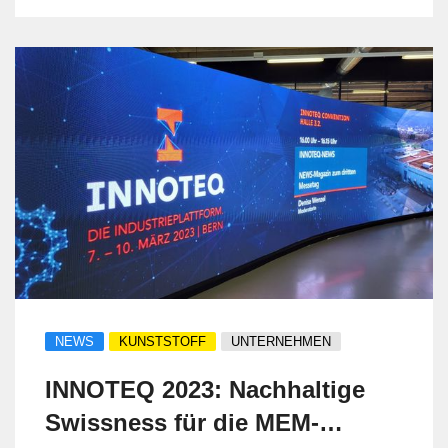
Mengenkontrakt über ZSK
Doppelschneckenextruder der Baureihe
ZSK Mc¹⁸.
NEWS
KUNSTSTOFF
UNTERNEHMEN
INNOTEQ 2023: Nachhaltige
Swissness für die MEM-