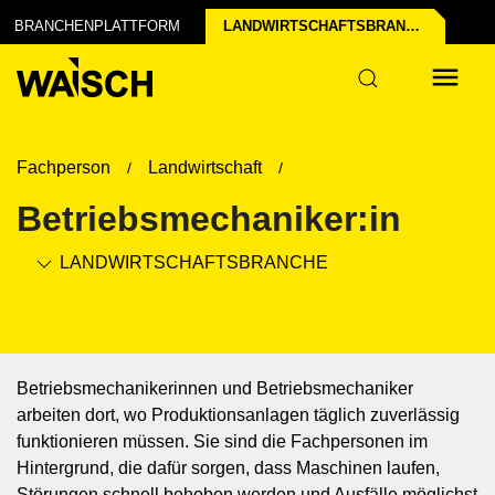
il erstellen
t's
BRANCHENPLATTFORM
LANDWIRTSCHAFTS­BRANCHE
Fachperson
Landwirtschaft
Betriebsmechaniker:in
LANDWIRTSCHAFTS­BRANCHE
Betriebsmechanikerinnen und Betriebsmechaniker
arbeiten dort, wo Produktionsanlagen täglich zuverlässig
funktionieren müssen. Sie sind die Fachpersonen im
Hintergrund, die dafür sorgen, dass Maschinen laufen,
Störungen schnell behoben werden und Ausfälle möglichst