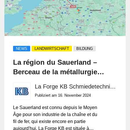
hektisch wird, und ein gutes Verständnis für Maschinen
diesem Beitrag wird erläutert, warum
und Abläufe mitbringt, findet als Betriebsmechanikerin oder
Schmiedeteile auch in Zukunft
Betriebsmechaniker eine stabile, anspruchsvolle und
unverzichtbar bleiben.
zukunftssichere Tätigkeit in der Schweizer Industrie.
NEWS
LANDWIRTSCHAFT
BILDUNG
La région du Sauerland –
Berceau de la métallurgie
médiévale
La Forge KB Schmiedetechnik GmbH
Publiziert am 16. November 2024
Le Sauerland est connu depuis le Moyen
Âge pour son industrie de la chaîne et du
fil de fer, qui existe encore en partie
aujourd'hui. La Forge KB est située à