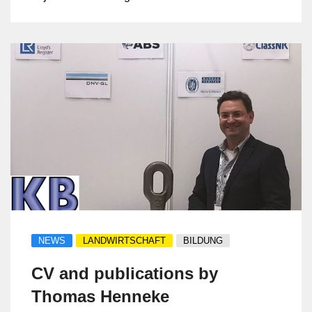
Hagen (Westphalie), en Allemagne de
l'Ouest, entre Solingen (la région
historique des couteaux) et Dortmund (la
ville du football), à deux heures de route
des frontières belge et néerlandaise.
NEWS
LANDWIRTSCHAFT
BILDUNG
CV and publications by
Thomas Henneke